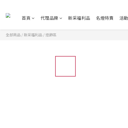
首頁
代理品牌
新采福利品
名燈特賣
活
全部商品
/
新采福利品
/
燈飾區