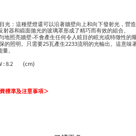
目光：這種壁燈還可以沿著牆壁向上和向下發射光，營造
反射器和緞面拋光的玻璃罩形成了精巧而有效的組合。
勻地照亮牆壁
-
不會產生任何令人眩目的眩光或特徵性的
25
2233
保的照明。只需要
瓦產生
流明的光輸出。這意味
能量。
W : 8.2
(cm)
費標準及注意事項＞