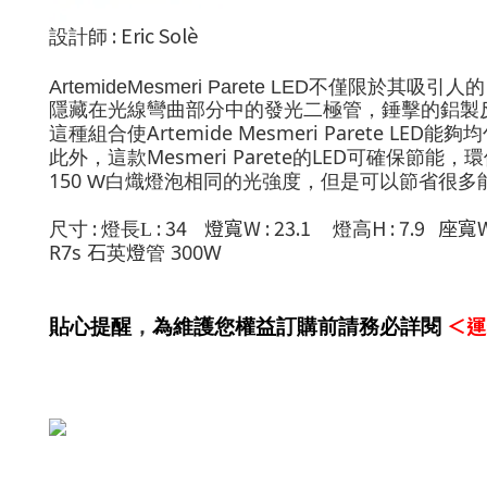
:
Eric Solè
設計師
ArtemideMesmeri Parete LED
不僅限於其吸引人的
隱藏在光線彎曲部分中的發光二極管，錘擊的鋁製
Artemide Mesmeri Parete LED
這種組合使
能
夠均
Mesmeri Parete
LED
此外，這款
的
可確保節能，環
150
W
白熾燈泡相同的光強度，但是可以節省很多
:
: 34 燈寬W : 23.1
H : 7.9 座寬
尺寸
燈長L
燈高
R7s 石英燈管 300W
＜運
貼心提醒
，
為維護您權益訂購前請務必詳閱