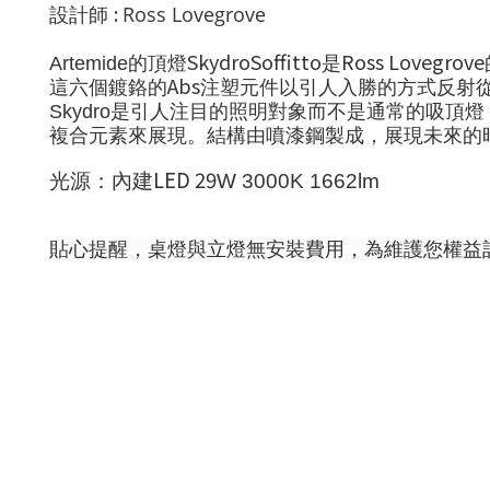
:
Ross Lovegrove
設計師
SkydroSoffitto
Ross Lovegrove
Artemide
的頂燈
是
Abs
這六個鍍鉻的
注塑
元件以引人入勝的方式反射
Skydro
是引人注目的照明對象而不是通常的吸頂燈
複合元素來展現。結構由噴漆鋼製成，展現未來的
LED 29
光源：內建
W 3000K 1662lm
貼心提醒，桌燈與立燈無安裝費用，為維護您權益