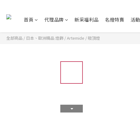
首頁
代理品牌
新采福利品
名燈特賣
活
全部商品
/
日本、歐洲精品 燈飾
/
Artemide
/
吸頂燈