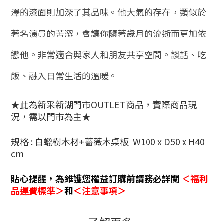
澤的漆面則加深了其品味。他大氣的存在，類似於
著名演員的苦澀，會讓你隨著歲月的流逝而更加依
戀他。非常適合與家人和朋友共享空間。談話、吃
飯、融入日常生活的溫暖。
★此為新采新湖門市OUTLET商品，實際商品現
況，需以門市為主★
規格 : 白蠟樹木材+薔薇木桌板
W100 x D50 x H40
cm
貼心提醒
，
為維護您權益訂購前請務必詳閱
＜福
利
品運費標準
＞
和
＜注意事項＞