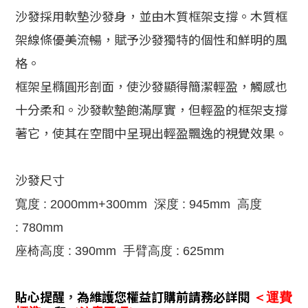
沙發採用軟墊沙發身，並由木質框架支撐。木質框
架線條優美流暢，賦予沙發獨特的個性和鮮明的風
格。
框架呈橢圓形剖面，使沙發顯得簡潔輕盈，觸感也
十分柔和。沙發軟墊飽滿厚實，但輕盈的框架支撐
著它，使其在空間中呈現出輕盈飄逸的視覺效果。
沙發尺寸
寬度 : 2000mm+
300mm
深度 :
945
mm
高度
:
780
mm
座椅高度 :
390
mm
手臂高度 :
625
mm
貼心提醒
，
為維護您權益訂購前請務必詳閱
＜運費