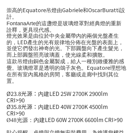
Equatore
Gabriele
OscarBuratti
崇高的
吊燈由
和
設
計。
FontanaArte
的這盞燈是玻璃燈罩對經典燈的重新
詮釋，更具現代感。
燈光效果是由位於中央金屬帶內的兩個光盤產生
LED
的，
產生的光有規律地分佈在光盤的表面上，
並使它們發出神奇的光。下部圓盤向下產生髮光，
而上部圓盤照亮玻璃蓋，使光線柔和擴散。
這款吊燈由銅色金屬製成，給人一種別緻優雅的感
Equatore
覺。玻璃燈罩是透明的鴿子灰色。
理想地
在所有室內風格的房間，客廳或走廊中找到其位
置。
Ø23.8
光源：
LED
25W 2700K 2900lm
內建
CRI>90
Ø35.8
光源：
LED
40W 2700K 4500lm
內建
CRI>90
LED
60W 2
700K 6600lm
CRI>90
Ø48
光源：
內建
貼心提醒，桌燈與立燈無安裝費用，為維護您權益