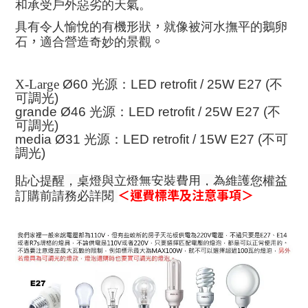
和承受戶外惡劣的天氣。
，
具有令人愉悅的有機形狀
就像被河水撫平的鵝卵
，
。
石
適合營造奇妙的景觀
X-Large
Ø60
光源：
LED retrofit / 25W E27 (
不
可調光
)
grande
Ø46 光
源：
LED retrofit / 25W E27 (
不
可調光
)
media
Ø31
光源：
LED retrofit / 15W E27 (
不可
調光
)
貼心提醒，桌燈與立燈無安裝費用，為維護您權益
＜運費標準及注意事項＞
訂購前請務必詳閱