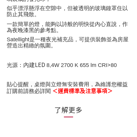
似乎漂浮懸浮在空隙中，但被透明的玻璃鐘罩住以
防止其飛散。
一款簡單的燈，能夠以詩般的明快從內心直說，
作
為夜晚漆黑的參考點。
Satellight
是一種夜光補充品，可提供裝飾並為房屋
營造出精緻的氛圍。
LED
內建
光源：
8,4W 2700 K
655 lm CRI>80
貼心提醒，桌燈與立燈無安裝費用，為維護您權益
＜運費標準及注意事項＞
訂購前請務必詳閱
了解更多