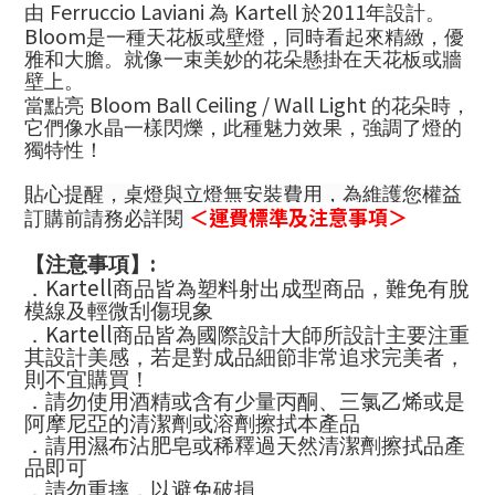
Ferruccio Laviani
Kartell
2011
由
為
於
年設計。
Bloom
是一種天花板或壁燈，同時看起來精緻，優
雅和大膽。就像一束美妙的花朵
懸掛在天花板或牆
壁上。
Bloom Ball Ceiling / Wall Light
當點亮
的花朵時，
它們像水晶一樣閃爍，此種魅力效果，強調了燈的
獨特性！
貼心提醒，桌燈與立燈無安裝費用，為維護您權益
＜運費標準及注意事項＞
訂購前請務必詳閱
:
【注意事項】
Kartell
．
商品皆為塑料射出成型商品，難免有脫
模線及輕微刮傷現象
Kartell
．
商品皆為國際設計大師所設計主要注重
其設計美感，若是對成品細節非常追求完美者，
則不宜購買！
．請勿使用酒精或含有少量丙酮、三氯乙烯或是
阿摩尼亞的清潔劑或溶劑擦拭本產品
．請用濕布沾肥皂或稀釋過天然清潔劑擦拭品產
品即可
．請勿重摔，以避免破損