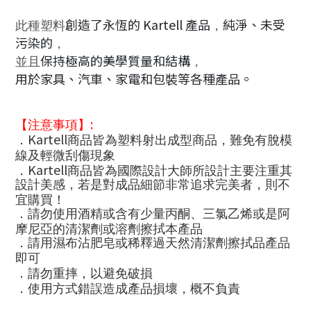
創造了永恆的 Kartell 產品
純淨、未受
此種塑料
，
污染的
，
保持極高的美學質量和結構
並且
，
用於家具、汽車、家電和包裝等各種產品。
:
【注意事項】
Kartell
．
商品皆為塑料射出成型商品，難免有脫模
線及輕微刮傷現象
Kartell
．
商品皆為國際設計大師所設計主要注重其
設計美感，若是對成品細節非常追求完美者，則不
宜購買！
．請勿使用酒精或含有少量丙酮、三氯乙烯或是阿
摩尼亞的清潔劑或溶劑擦拭本產品
．請用濕布沾肥皂或稀釋過天然清潔劑擦拭品產品
即可
．請勿重摔，以避免破損
．使用方式錯誤造成產品損壞，概不負責