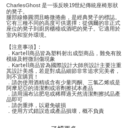
19
CharlesGhost
是一張反映
世紀傳統座椅形狀
的凳子。
腿部線條圓潤且略微捲曲，是經典凳子的標誌。
它有三種不同的高度可供選擇：從偶爾的非正式
座位的凳子到廚房櫃檯或酒吧的凳子。它適用於
室內和室外環境。
:
【注意事項】
Kartell
．
商品皆為塑料射出成型商品，難免有脫
模線及輕微刮傷現象
Kartell
．
商品皆為國際設計大師所設計主要注重
其設計美感，若是對成品細節非常追求完美者，
則不宜購買！
．請勿使用酒精或含有少量丙酮、三氯乙烯或是
阿摩尼亞的清潔劑或溶劑擦拭本產品
．請用濕布沾肥皂或稀釋過天然清潔劑擦拭品產
品即可
．請勿重摔，以避免破損
．使用方式錯誤造成產品損壞，概不負責