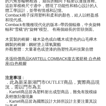
的六角形輪輞相遇，
細長的軸向下輻射以連接座椅。
這款單模椅尺寸適中，體現了功能性和精心設計的人
體工學設計，並帶有情感和記憶。
Comback椅子採用塑料和柔和的顏色，給人以輕盈感
和現代感。
Comback有幾種現代化的版本–帶四個輻條，中央旋轉
軸和“雪橇”的“旋轉”模型。 有兩個細長的管狀側面。
木質製的椅腳 :
橡木染色或白蠟木或塗色的山毛櫸木
鋼製的椅腳 :
鋼材塗上環氧聚酯
外觀整體 :
大量著色或塗漆的
熱塑性高科技聚合體
本張特價商品KARTELL COMBACK
復古搖籃椅 白色椅
座/白色椅腳
注意事項 :
．此為
新采新湖門市
OUTLET商品
，
實際商品現
況，需以門市為主
．Kartell商品皆為塑料射出成型商品，難免有脫模線
及輕微刮傷現象
．Kartell商品皆為國際設計大師所設計主要注重其設