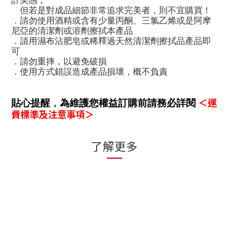
計美感，
但若是對成品細節非常追求完美者，則不宜購買！
．請勿使用酒精或含有少量丙酮、三氯乙烯或是阿摩
尼亞的清潔劑或溶劑擦拭本產品
．請用濕布沾肥皂或稀釋過天然清潔劑擦拭品產品即
可
．請勿重摔，以避免破損
．使用方式錯誤造成產品損壞，概不負責
＜運
貼心提醒
，
為維護您權益訂購前請務必詳閱
費標準及注意事項＞
了解更多