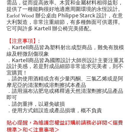
需品，從而提高效率。木質和金屬材料相得益彰，
提供了一種能夠很好地適應周圍環境的永恆設計。
Philippe Starck
Earlof Wood
辦公桌由
設計，在意
大利製造，非常注重細節，有多種飾面可供選擇。
Kartell
它可與許多
辦公椅完美搭配。
:
【注意事項】
Kartell
．
商品皆為塑料射出成型商品，難免有脫模
線及輕微刮傷現象
Kartell
．
商品皆為國際設計大師所設計主要注重其
設計美感，若是對成品細節非常追求完美者，則不
宜購買！
．請勿使用酒精或含有少量丙酮、三氯乙烯或是阿
摩尼亞的清潔劑或溶劑擦拭本產品
．請用濕布沾肥皂或稀釋過天然清潔劑擦拭品產品
即可
．請勿重摔，以避免破損
．使用方式錯誤造成產品損壞，概不負責
貼心提醒，為維護您權益訂購前請務必詳閱＜運費
標準＞和＜注意事項＞