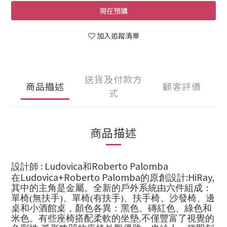
現在預購
加入追蹤清單
送貨及付款方
商品描述
顧客評價
式
商品描述
: Ludovica
Roberto Palomba
設計師
和
Ludovica+Roberto Palomba
:HiRay,
在
的原創設計
其中的主角是金屬。全新的戶外系統由六件組成：
單椅(無扶手)、
單椅(有扶手)
、
扶手椅、沙發
椅
、
邊
桌
和
小酒館桌
，顏色各異：黑色、磚紅色、綠色和
米色。有些座椅搭配柔軟的坐墊
,
不僅豐富了視覺的