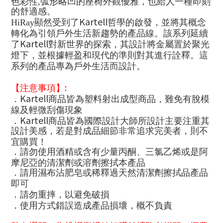
色彩性
,
弧形略凹的座椅外觀優雅，也給人一種即刻
的舒適感。
Kartell
HiRay
顯然受到了
哲學的啟發，並將其概念
轉化為引領戶外生活新趨勢的產品線。該系列延續
Kartell
了
對新世界的探索，其設計將金屬置於聚光
燈下，並根據輕盈和現代的準則對其進行詮釋。這
系列的產品專為戶外生活而設計。
:
【注意事項】
Kartell
．
商品皆為塑料射出成型商品，難免有脫模
線及輕微刮傷現象
Kartell
．
商品皆為國際設計大師所設計主要注重其
設計美感，若是對成品細節非常追求完美者，則不
宜購買！
．請勿使用酒精或含有少量丙酮、三氯乙烯或是阿
摩尼亞的清潔劑或溶劑擦拭本產品
．請用濕布沾肥皂或稀釋過天然清潔劑擦拭品產品
即可
．請勿重摔，以避免破損
．使用方式錯誤造成產品損壞，概不負責