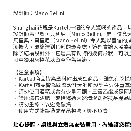
設計師
：Mario Bellini
Shanghai 花瓶是Kartell一個的令人驚嘆的
設計師馬里奧·貝利尼（
Mario Bellini
）是一位意
馬里奧·貝里尼（
Mario Bellini
）令人難以置信的成
漸擴大，最終達到頂部的最寬處，這確實讓人嘆為
除了結構設計外，它還具有獨特的幾何形狀，可以
可單獨用來捧花或留空作為裝飾。
【注意事項】
．
Kartell
商品皆為塑料射出成型商品，難免有脫模
．
Kartell
商品皆為國際設計大師所設計主要注重其
．請勿使用酒精或含有少量丙酮、三氯乙烯或是阿
．請用濕布沾肥皂或稀釋過天然清潔劑擦拭品產品
．請勿重摔，以避免破損
．使用方式錯誤造成產品損壞，概不負責
貼心提醒，桌燈與立燈無安裝費用，為維護您權