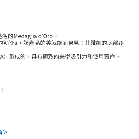
盛名的
Medaglia d'Oro
。
當您注視它時，該產品的美就顯而易見：其纖細的底部逐
A
）製成的，具有極致的美學吸引力和使用壽命，
！
項＞