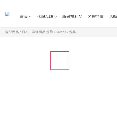
首頁
代理品牌
新采福利品
名燈特賣
活
全部商品
/
日本、歐洲精品 燈飾
/
Kartell
/
餐具