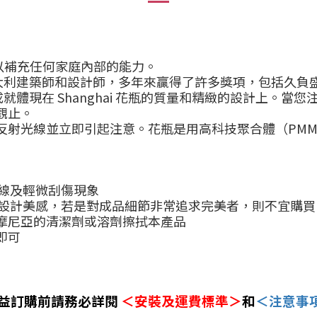
產品，以補充任何家庭內部的能力。
大利建築師和設計師，多年來贏得了許多獎項，包括久負
就體現在 Shanghai 花瓶的質量和精緻的設計上。
觀止。
反射光線並立即引起注意。花瓶是用高科技聚合體（
PMM
線及輕微刮傷現象
設計美感，
若是對成品細節非常追求完美者，則不宜購買
摩尼亞的清潔劑或溶劑擦拭本產品
即可
益訂購前請務必詳閱
＜安裝及運費標準＞
和
＜注意事