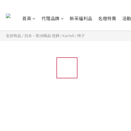
首頁
代理品牌
新采福利品
名燈特賣
活
全部商品
/
日本、歐洲精品 燈飾
/
Kartell
/
椅子