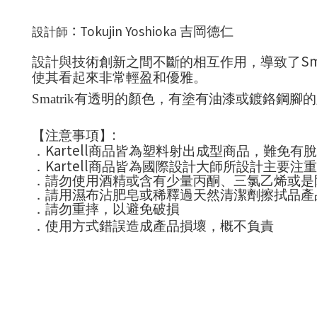
：Tokujin Yoshioka
吉岡德仁
設計師
Sm
設計與技術創新之間不斷的相互作用，導致了
使其看起來非常輕盈和優雅。
Smatrik
有透明的顏色，有塗有油漆或鍍鉻鋼腳的
:
【注意事項】
Kartell
．
商品皆為塑料射出成型商品，難免有脫
Kartell
．
商品皆為國際設計大師所設計主要注重
．請勿使用酒精或含有少量丙酮、三氯乙烯或是
．請用濕布沾肥皂或稀釋過天然清潔劑擦拭品產
．請勿重摔，以避免破損
．使用方式錯誤造成產品損壞，概不負責