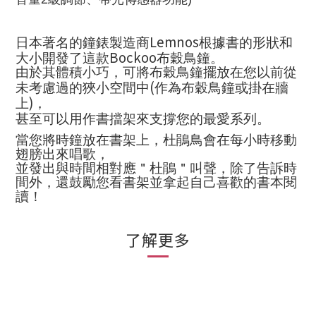
Lemnos
日本著名的鐘錶製造商
根據書的形狀和
Bockoo
大小開發了這款
布穀鳥鐘。
由於其體積小巧，可將布穀鳥鐘擺放在
您以前從
(
未考慮過的
狹小空間
中
作為布穀鳥鐘或掛在牆
)
上
，
甚至可以用作書擋架來支撐您的最愛系列。
當您將時鐘放在書架上，杜鵑鳥會在每小時移動
翅膀出來唱歌，
並發出與時間相對應＂杜鵑＂叫聲，除了告訴時
間外，還鼓勵您看書架並拿起自己喜歡的書本閱
讀！
了解更多