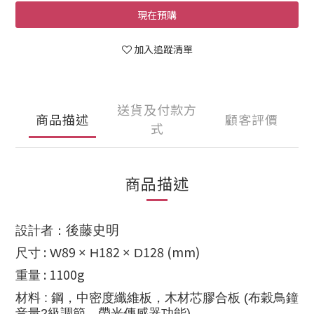
現在預購
加入追蹤清單
送貨及付款方
商品描述
顧客評價
式
商品描述
後藤史明
設計者：
:
89
182
128 (mm)
尺寸
W
× H
× D
: 1100g
重量
材料
:
鋼，中密度纖維板，木材芯膠合板 (
布穀鳥鐘
音量
2
級調節、
帶光傳感器功能)