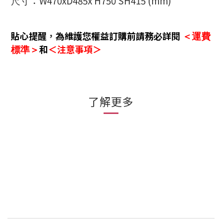
：W470xD485x H750 SH415 (mm)
尺寸
貼心提醒
，
為維護您權益訂購前請務必詳閱
＜運費
和
＜注意事項＞
標準＞
了解更多