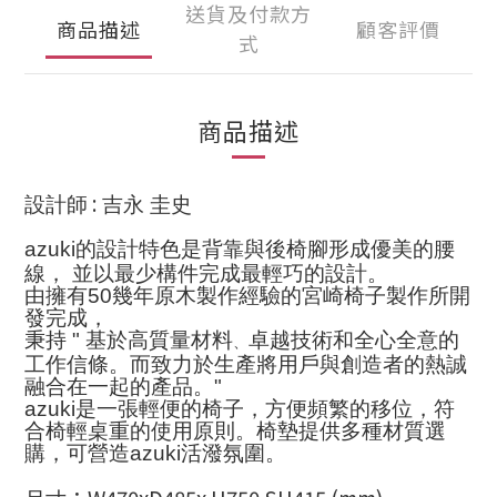
送貨及付款方
商品描述
顧客評價
式
商品描述
:
設計師
吉永 圭史
azuki
的設計特色是背靠與後椅腳形成優美的腰
線， 並以最少構件完成最輕巧的設計。
由擁有50幾年原木製作經驗的宮崎椅子製作所開
發完成，
秉持 " 基於高質量材料
卓越技術和全心全意的
、
工作信條。而致力於生產將用戶與創造者的熱誠
融合在一起的產品。"
azuki是一張輕便的椅子，方便頻繁的移位，符
合椅輕桌重的使用原則。椅墊提供多種材質選
購，可營造azuki活潑氛圍。