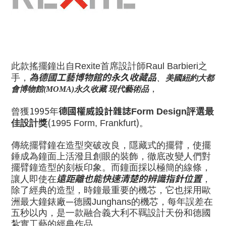
此款搖擺鐘
出自
首席設計師
之
Rexite
Raul Barbieri
為
德國工藝博物館的永久收藏品
手，
、
美國紐約大都
，
會博物館
永久收藏
現代藝術品
(MOMA)
1995
德國權威設計雜誌
曾獲
年
評選最
Form Design
(
)
佳設計獎
。
1995 Form, Frankfurt
傳統擺臂鐘在造型突破改良，隱藏式的擺臂，使擺
錘成為鐘面上活潑且創眼的裝飾，徹底改變人們對
擺臂鐘造型的刻板印象。而鐘面採以極簡的線條，
遠
距離也能快速清楚的辨識
指針位置
讓人即使在
，
除了經典的造型，時鐘最重要的機芯，它也採用歐
—
洲最大
鐘錶廠
德國
的機芯，每年誤差在
Junghans
五秒以內，是一款融合義大利不羈設計天份和德國
紮實工藝的經典作品。