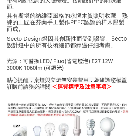
帶有雕刻色調的大膽檯燈。
接頭設計中的特殊細
節。
具有斯堪的納維亞風格的永恆木質照明收藏。
熟
PEFC
練的工匠在芬蘭手工製作
認證的樺木壓製
而成。
Secto
Secto Design
燈因其創新性而受到讚譽。
設計燈中的所有技術細節都經過仔細考慮。
LED/ Fluo(
) E27 12W
光源：可替換
省電燈泡
30
)
00K 1060lm (
可調光
貼心提醒，桌燈與立燈無安裝費用，為維護您權益
＜運費標準及注意事項＞
訂購前請務必詳閱