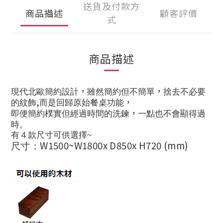
送貨及付款方
商品描述
顧客評價
式
商品描述
，
，
現代北歐簡約設計
雖然簡約但不簡單
捨去不必要
,
，
的紋飾
而是回歸原始餐桌功能
，
即便簡約樸實但經過時間的洗鍊
一點也不會顯得過
時。
有４款尺寸可供選擇~
W1500~W1800x D850x H720 (mm)
尺寸：