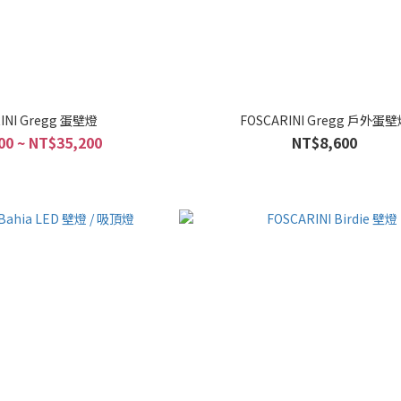
INI Gregg 蛋壁燈
FOSCARINI Gregg 戶外蛋
00 ~ NT$35,200
NT$8,600