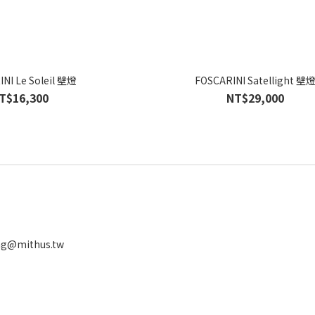
NI Le Soleil 壁燈
FOSCARINI Satellight 壁
T$16,300
NT$29,000
ng@mithus.tw