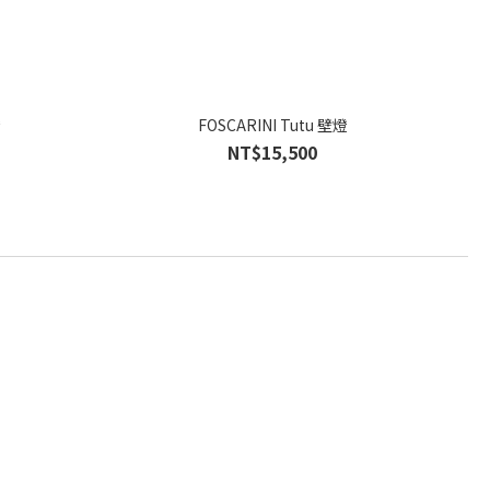
燈
FOSCARINI Tutu 壁燈
NT$15,500