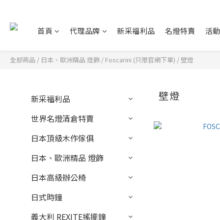
首頁
代理品牌
新采福利品
名燈特賣
活
全部商品
/
日本、歐洲精品 燈飾
/
Foscarini (只限官網下單)
/
壁燈
壁燈
新采福利品
世界名燈清倉特賣
日本頂級木作傢俱
日本、歐洲精品 燈飾
日本高級辦公椅
日式時鐘
義大利 REXITE搖擺鐘