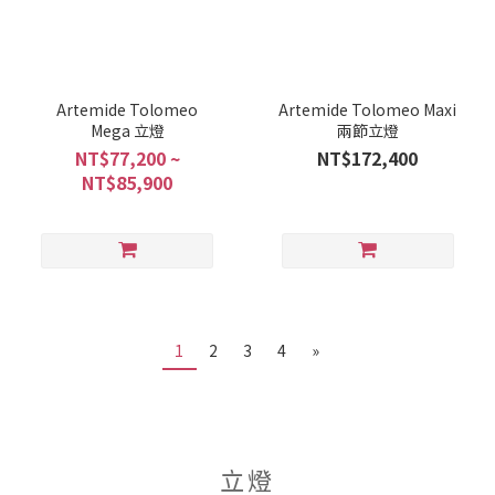
Artemide Tolomeo
Artemide Tolomeo Maxi
Mega 立燈
兩節立燈
NT$77,200 ~
NT$172,400
NT$85,900
1
2
3
4
»
立燈