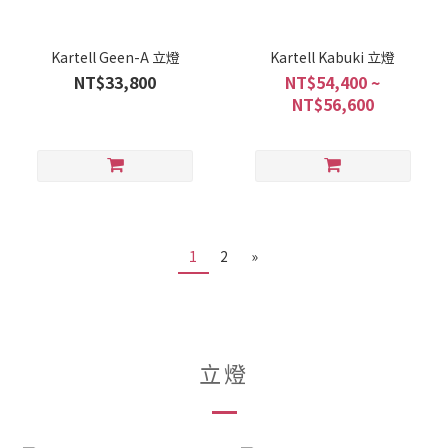
Kartell Geen-A 立燈
Kartell Kabuki 立燈
NT$33,800
NT$54,400 ~
NT$56,600
1
2
»
立燈