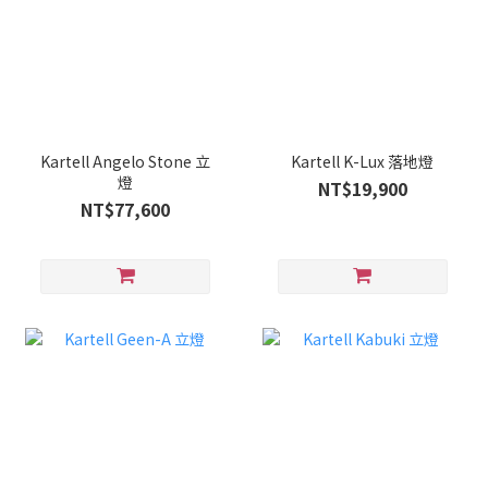
Kartell Angelo Stone 立
Kartell K-Lux 落地燈
燈
NT$19,900
NT$77,600