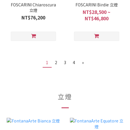
FOSCARINI Chiaroscura
FOSCARINI Birdie 立燈
立燈
NT$28,500 ~
NT$76,200
NT$46,800
1
2
3
4
»
立燈