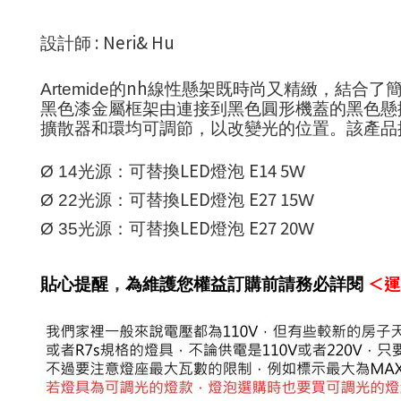
: Neri& Hu
設計師
nh
Artemide
的
線性懸架既時尚又精緻，結合了
黑色漆金屬框架由連接到黑色圓形機蓋的黑色懸
擴散器和環均可調節，以改變光的位置。該產品
LED
E14 5
Ø 14
光源：可替換
燈泡
W
LED
E27 15
Ø 22
光源：可替換
燈泡
W
LED
E27 20
Ø 35
光源：可替換
燈泡
W
＜運
貼心提醒
，
為維護您權益訂購前請務必詳閱