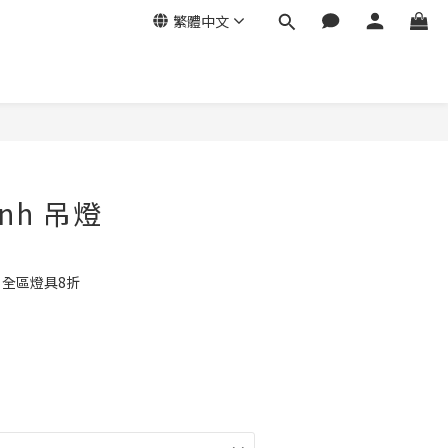
繁體中文
 nh 吊燈
e 全區燈具8折