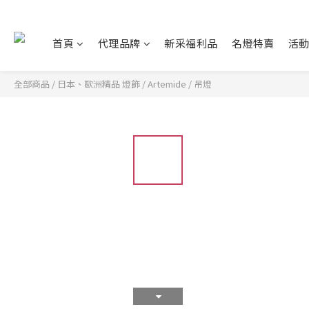
首頁
代理品牌
新采福利品
名燈特賣
活
全部商品
/
日本、歐洲精品 燈飾
/
Artemide
/
吊燈