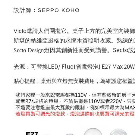
:
設計師
SEPPO KOHO
Victo
邀請人們圍攏它。桌子上方的完美室內裝
斯堪的納維亞風格的永恆木質照明收藏。
熟練的
Secto
Secto Design
燈因其創新性而受到讚譽。
設
LED/ Fluo(
) E27 Max 20W
光源：可替換
省電燈泡
貼心提醒，桌燈與立燈無安裝費用，為維護您權益