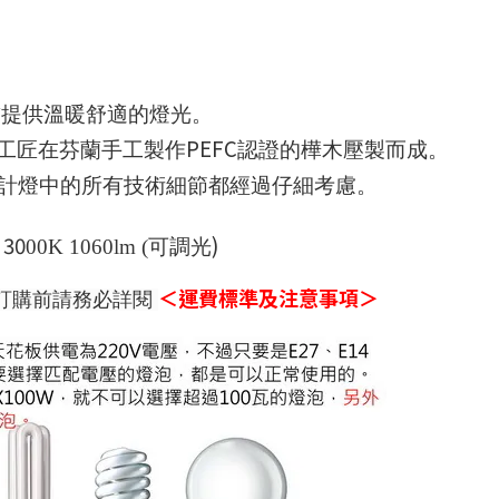
飾提供溫暖舒適的燈光。
PEFC
工匠在芬蘭手工製作
認證的樺木壓製而成。
計燈中的所有技術細節都經過仔細考慮。
 30
)
00K 1060lm (
可調光
＜運費標準及注意事項＞
訂購前請務必詳閱