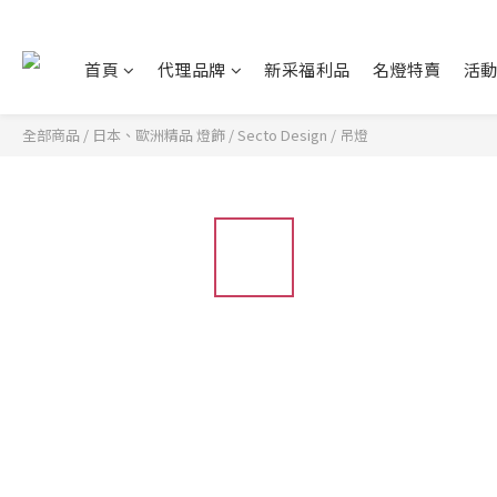
首頁
代理品牌
新采福利品
名燈特賣
活
全部商品
/
日本、歐洲精品 燈飾
/
Secto Design
/
吊燈