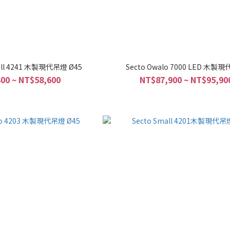
Secto Octo Small 4241 木製現代吊燈 Ø45
Secto Owalo 7000 LED 木製
00 ~ NT$58,600
NT$87,900 ~ NT$95,90